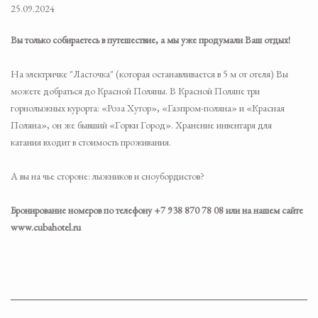
25.09.2024
Вы только собираетесь в путешествие, а мы уже продумали Ваш отдых!
На электричке "Ласточка" (которая останавливается в 5 м от отеля) Вы
можете добраться до Красной Поляны. В Красной Поляне три
горнолыжных курорта: «Роза Хутор», «Газпром-поляна» и «Красная
Поляна», он же бывший «Горки Город». Хранение инвентаря для
катания входит в стоимость проживания.
А вы на чье стороне: лыжников и сноубордистов?
Бронирование номеров по телефону +7 938 870 78 08 или на нашем сайте
www.cubahotel.ru